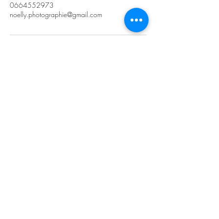
0664552973
noelly.photographie@gmail.com
Noelly Photographie
noelly.photographie@gmail.com
0664552973
SIRET :
90341666700017
Breuillet